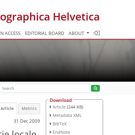
ographica Helvetica
N ACCESS
EDITORIAL BOARD
ABOUT
Download
Article
(244 KB)
Article
Metrics
Metadata XML
31 Dec 2009
BibTeX
ie locale
EndNote