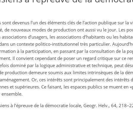
 sont devenus l’un des éléments clés de l’action publique sur la v
 de nouveaux modes de production ont aussi vu le jour. Les pou
es associations d’usagers, les associations d’habitants ou les habi
ans un contexte politico-institutionnel très particulier. Aujourd’hui
mation à la participation, en passant par la consultation de la po
nt. Il convient cependant de poser un regard critique sur ce r
fois dominé par la logique administrative et technique, peut dés
 production demeure soumis aux limites intrinsèques de la démo
’aménagement. Or, ces intérêts sont principalement des intérêts d
nnes et supérieures. Ce faisant, les espaces publics se muent en «
on ensemble.
isiens à l’épreuve de la démocratie locale, Geogr. Helv., 64, 218–2