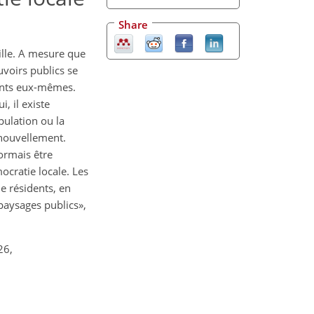
Share
ille. A mesure que
voirs publics se
tants eux-mêmes.
, il existe
pulation ou la
enouvellement.
ormais être
cratie locale. Les
e résidents, en
paysages publics»,
26,