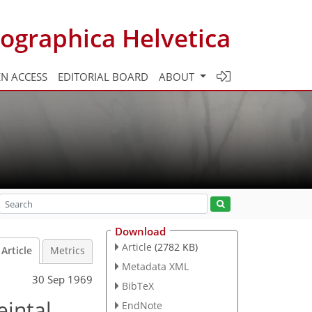
ographica Helvetica
N ACCESS
EDITORIAL BOARD
ABOUT
Download
Article
(2782 KB)
Article
Metrics
Metadata XML
30 Sep 1969
BibTeX
eintal
EndNote