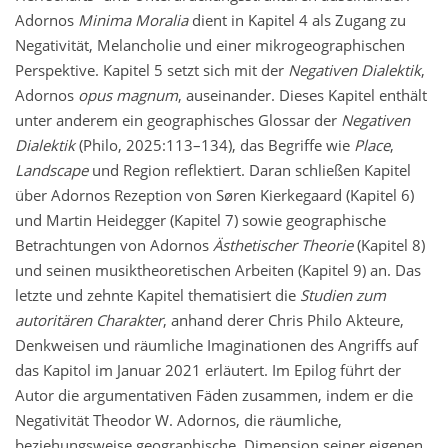
Adornos
Minima Moralia
dient in Kapitel 4 als Zugang zu
Negativität, Melancholie und einer mikrogeographischen
Perspektive. Kapitel 5 setzt sich mit der
Negativen Dialektik
,
Adornos
opus magnum
, auseinander. Dieses Kapitel enthält
unter anderem ein geographisches Glossar der
Negativen
Dialektik
(Philo, 2025:113–134), das Begriffe wie
Place
,
Landscape
und Region reflektiert. Daran schließen Kapitel
über Adornos Rezeption von Søren Kierkegaard (Kapitel 6)
und Martin Heidegger (Kapitel 7) sowie geographische
Betrachtungen von Adornos
Ästhetischer Theorie
(Kapitel 8)
und seinen musiktheoretischen Arbeiten (Kapitel 9) an. Das
letzte und zehnte Kapitel thematisiert die
Studien zum
autoritären Charakter
, anhand derer Chris Philo Akteure,
Denkweisen und räumliche Imaginationen des Angriffs auf
das Kapitol im Januar 2021 erläutert. Im Epilog führt der
Autor die argumentativen Fäden zusammen, indem er die
Negativität Theodor W. Adornos, die räumliche,
beziehungsweise geographische, Dimension seiner eigenen