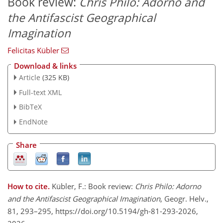
Book review:
Chris Philo: Adorno and
the Antifascist Geographical
Imagination
Felicitas Kübler
Download & links
Article
(325 KB)
Full-text XML
BibTeX
EndNote
Share
How to cite.
Kübler, F.: Book review:
Chris Philo: Adorno
and the Antifascist Geographical Imagination
, Geogr. Helv.,
81, 293–295, https://doi.org/10.5194/gh-81-293-2026,