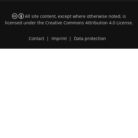
All site content, except where otherwise noted, is
licensed under the
Creative Commons Attribution 4.0 License
.
Contact
|
Imprint
|
Data protection